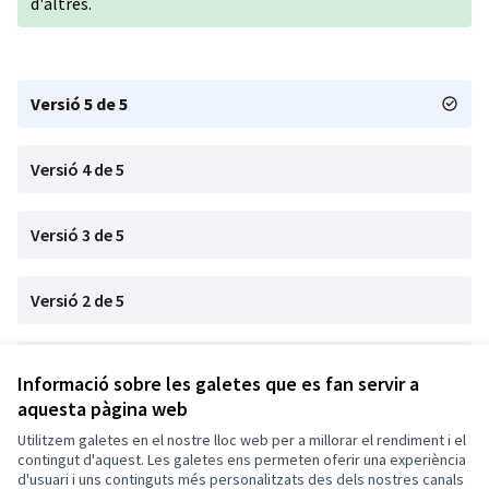
d'altres.
Versió 5 de 5
Versió 4 de 5
Versió 3 de 5
Versió 2 de 5
Versió 1 de 5
Informació sobre les galetes que es fan servir a
aquesta pàgina web
Utilitzem galetes en el nostre lloc web per a millorar el rendiment i el
Termes i condicions d'ús
contingut d'aquest. Les galetes ens permeten oferir una experiència
Configuració de les galetes
d'usuari i uns continguts més personalitzats des dels nostres canals
El Masnou Participa a X
El Masnou Participa a Facebook
El Masnou Participa a Instagram
El Masnou Participa a YouTube