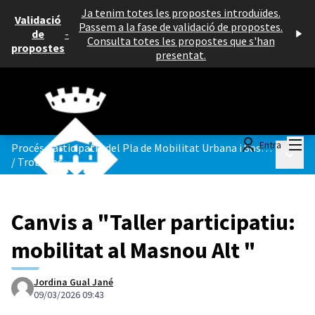
Ja tenim totes les propostes introduïdes.
Validació
Passem a la fase de validació de propostes.
de
-
Consulta totes les propostes que s'han
propostes
presentat.
Menú
Entra
Procés participatiu del Pla de Mobilitat Urbana i Sostenible del Masnou
Menú p
/
Trobades
Canvis a "Taller participatiu:
mobilitat al Masnou Alt "
Jordina Gual Jané
09/03/2026 09:43