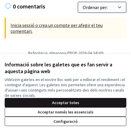
0 comentaris
Inicia sessió o crea un compte per afegir el teu
comentari.
Referència: elmasnou-PROP-2026-04-34169
Versió 1
(de 1)
veure altres versions
Verifica l'empremta digital
Informació sobre les galetes que es fan servir a
aquesta pàgina web
Utilitzem galetes en el nostre lloc web per a millorar el rendiment i el
Termes i condicions d'ús
contingut d'aquest. Les galetes ens permeten oferir una experiència
Configuració de les galetes
d'usuari i uns continguts més personalitzats des dels nostres canals
El Masnou Participa a X
El Masnou Participa a Facebook
El Masnou Participa a Instagram
El Masnou Participa a YouTube
de xarxes socials.
(Enllaç extern)
(Enllaç extern)
(Enllaç extern)
(Enllaç extern)
Acceptar totes
Acceptar només les essencials
Amb llicènc
(Enllaç exte
Configuració
(Enllaç extern)
Web creada amb
programari lliure
.
(Enllaç extern)