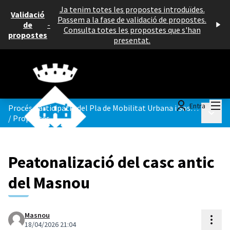
Ja tenim totes les propostes introduïdes.
Validació
Passem a la fase de validació de propostes.
de
-
Consulta totes les propostes que s'han
propostes
presentat.
Menú
Entra
Procés participatiu del Pla de Mobilitat Urbana i Sostenible del Masnou
Menú p
/
Propostes
Peatonalizació del casc antic
del Masnou
Masnou
Cont
18/04/2026 21:04