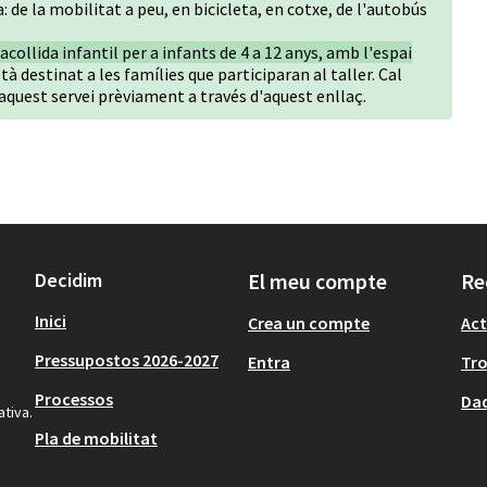
: de la mobilitat a peu, en bicicleta, en cotxe, de l'autobús
'acollida infantil per a infants de 4 a 12 anys, amb l'espai
stà destinat a les famílies que participaran al taller. Cal
n aquest servei prèviament a través d'aquest
enllaç
.
Decidim
El meu compte
Re
Inici
Crea un compte
Act
Pressupostos 2026-2027
Entra
Tr
Processos
Dad
ativa.
Pla de mobilitat