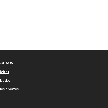
cursos
ivitat
obades
es obertes