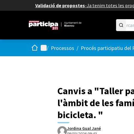
Validació de propostes
-
Ja tenim totes les prop
Inici
Menú principal
/
Processos
/
Procés participatiu del
Canvis a "Taller p
l'àmbit de les famí
bicicleta. "
Jordina Gual Jané
09/03/2026 09:43