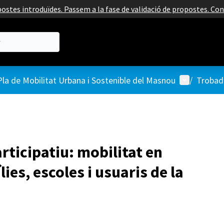
ostes introduïdes. Passem a la fase de validació de propostes. Co
Menú d'usua
 Pla de Mobilitat Urbana i Sostenible del Masnou
/
Trobad
articipatiu: mobilitat en
lies, escoles i usuaris de la