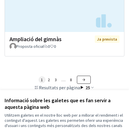
Ampliació del gimnàs
Ja prevista
Proposta oficial
0
0
1
2
3
…
8
Resultats per pàgina:
25
Informació sobre les galetes que es fan servir a
aquesta pàgina web
Utilitzem galetes en el nostre lloc web per a millorar el rendiment i el
Termes i condicions d'ús
contingut d'aquest. Les galetes ens permeten oferir una experiència
Configuració de les galetes
d'usuari i uns continguts més personalitzats des dels nostres canals
El Masnou Participa a X
El Masnou Participa a Facebook
El Masnou Participa a Instagram
El Masnou Participa a YouTube