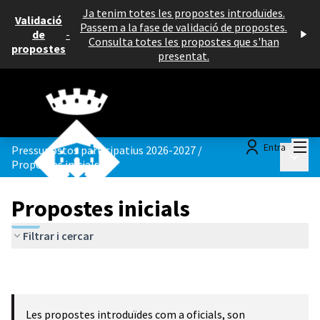
Ja tenim totes les propostes introduïdes.
Validació
Passem a la fase de validació de propostes.
de
-
Consulta totes les propostes que s'han
propostes
presentat.
Menú
Entra
Pressupostos participatius 2026-2027
/
Menú p
Propostes inicials
Propostes inicials
Filtrar i cercar
Les propostes introduïdes com a oficials, son