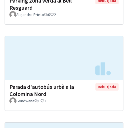
Parking zona verda al Bell
Rebutjada
Resguard
Alejandro Prieto
0
2
Parada d'autobús urbà a la
Rebutjada
Colomina Nord
Gondwana
0
1