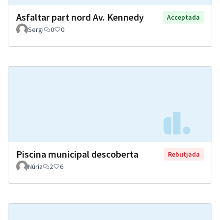
Asfaltar part nord Av. Kennedy
Acceptada
Sergi
0
0
Piscina municipal descoberta
Rebutjada
Núria
2
6