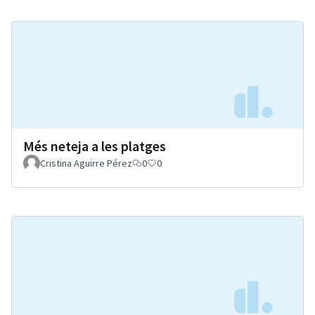
Més neteja a les platges
Cristina Aguirre Pérez
0
0