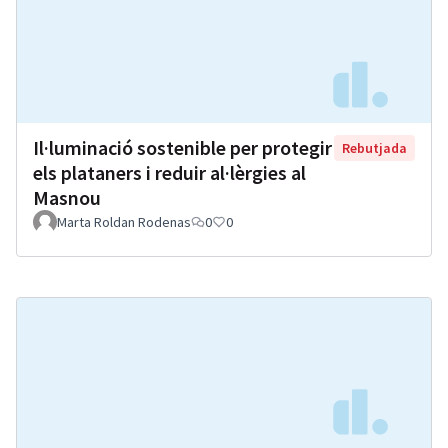
Il·luminació sostenible per protegir
Rebutjada
els plataners i reduir al·lèrgies al
Masnou
Marta Roldan Rodenas
0
0