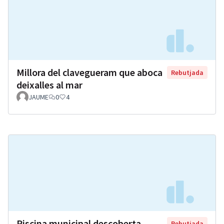
Millora del clavegueram que aboca
Rebutjada
deixalles al mar
JAUME
0
4
Piscina municipal descoberta
Rebutjada