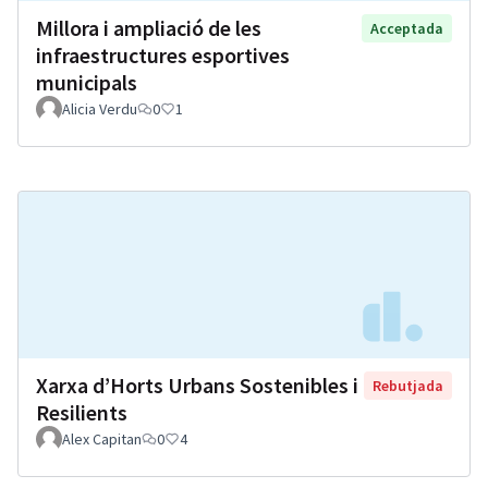
Millora i ampliació de les
Acceptada
infraestructures esportives
municipals
Alicia Verdu
0
1
Xarxa d’Horts Urbans Sostenibles i
Rebutjada
Resilients
Alex Capitan
0
4