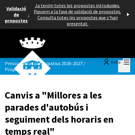
Ja tenim totes les propostes introduïdes.
Validació
Passem a la fase de validació de propostes.
de
-
Consulta totes les propostes que s'han
propostes
presentat.
Menú
Entra
Pressupostos participatius 2026-2027
/
Menú p
Propostes inicials
Canvis a "Millores a les
parades d'autobús i
seguiment dels horaris en
temps real"