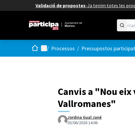
Validació de propostes
-
Ja tenim totes les prop
Inici
Menú principal
/
Processos
/
Pressupostos participa
Canvis a "Nou eix 
Vallromanes"
Jordina Gual Jané
03/06/2026 14:06