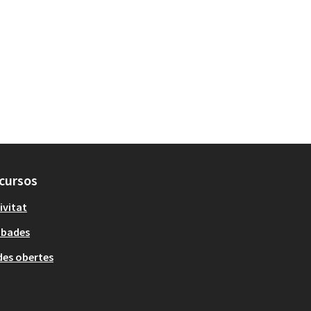
cursos
ivitat
obades
es obertes