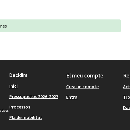
anes
Decidim
El meu compte
Re
Inici
Crea un compte
Act
Pressupostos 2026-2027
Entra
Tr
Processos
Dad
ativa.
Pla de mobilitat