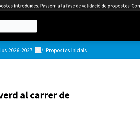
ostes introduïdes. Passem a la fase de validació de propostes. Co
Menú d'usuari
tius 2026-2027
/
Propostes inicials
verd al carrer de