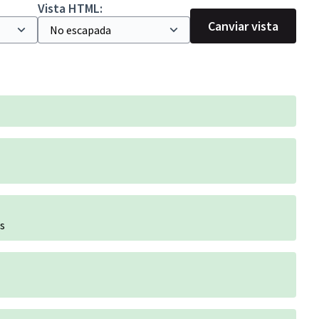
Vista HTML:
Canviar vista
es