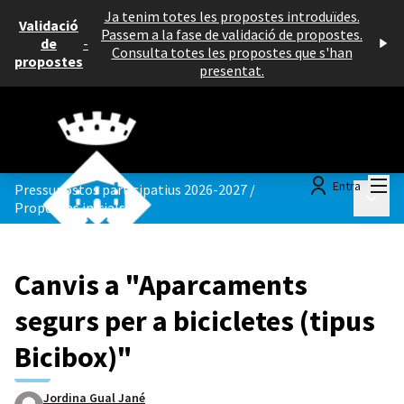
Ja tenim totes les propostes introduïdes.
Validació
Passem a la fase de validació de propostes.
de
-
Consulta totes les propostes que s'han
propostes
presentat.
Menú
Entra
Pressupostos participatius 2026-2027
/
Menú p
Propostes inicials
Canvis a "Aparcaments
segurs per a bicicletes (tipus
Bicibox)"
Jordina Gual Jané