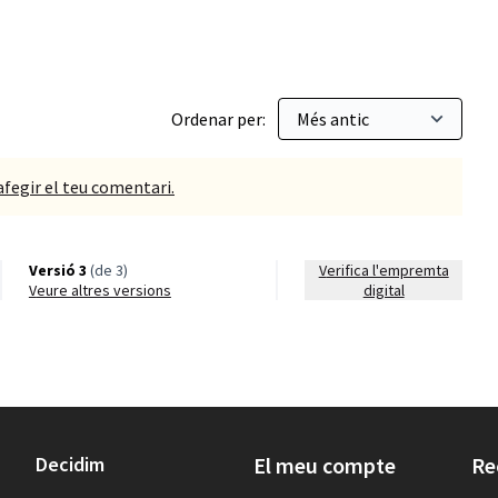
Ordenar per:
afegir el teu comentari.
Versió 3
(de 3)
Verifica l'empremta
veure altres versions
digital
Decidim
El meu compte
Re