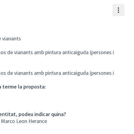
Contr
e vianants
ssos de vianants amb pintura anticaiguda (persones i
ssos de vianants amb pintura anticaiguda (persones i
 a terme la proposta:
entitat, podeu indicar quina?
r Marco Leon Herance