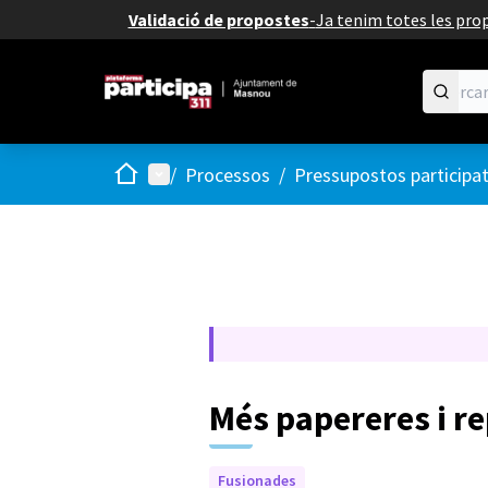
Validació de propostes
-
Ja tenim totes les prop
Inici
Menú principal
/
Processos
/
Pressupostos participa
Més papereres i r
Fusionades