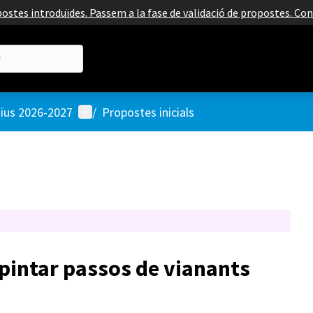
ostes introduïdes. Passem a la fase de validació de propostes. Co
Menú d'usuari
tius 2026-2027
/
Propostes inicials
epintar passos de vianants