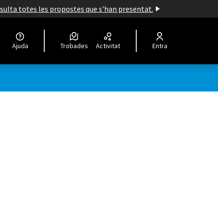
nsulta totes les propostes que s'han presentat.
Ajuda
Trobades
Activitat
Entra